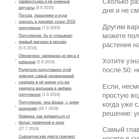
Сколько ра
парфентьева и её книжные
ритуалы
(9.8.2019)
дня и не с
Погода, праздники и куда
поехать в декабре сезон 2019,
Другим вар
популярное
(7.8.2019)
можете пол
Популярное: liu jo открывает
первый магазин в москве
растения на
(5.8.2019)
Обновлено: запеканка из риса и
Хотите узн
кабачков
(3.8.2019)
после 50: 
Родители подготовили этой
девочке самый неожиданный
сюрприз в её жизни что же
Если, несм
увидела малышка в амбаре,
простую во
популярное
(1.8.2019)
Популярное: яна франк, с днём
когда уже 
рождения
(29.7.2019)
решение: у
Новинка: как избавиться от
белых червячков в кале
Самый глав
(27.7.2019)
Сыроедческая диета поможет
носите в с