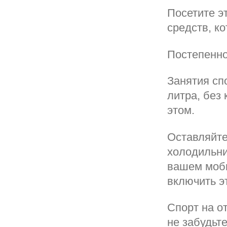
Посетите э
средств, к
Постепенно
Занятия сп
литра, без 
этом.
Оставляйте
холодильни
вашем моби
включить э
Спорт на о
не забудьте