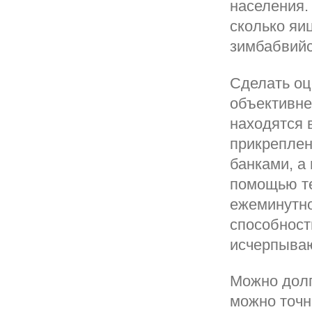
населения.
сколько яи
зимбабвийс
Сделать оц
объективне
находятся 
прикреплен
банками, а
помощью те
ежеминутно
способност
исчерпыва
Можно долг
можно точн