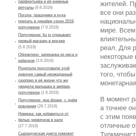
парфентьева и её книжные
жителей. П
ритуалы
(9.8.2019)
все они ра
Погода, праздники и куда
национальн
поехать в декабре сезон 2019,
популярное
(7.8.2019)
мире. Всем
Популярное: liu jo открывает
влиятельны
первый магазин в москве
реал. Для 
(5.8.2019)
Обновлено: запеканка из риса и
некоторые 
кабачков
(3.8.2019)
заслуживаю
Родители подготовили этой
того, чтоб
девочке самый неожиданный
сюрприз в её жизни что же
монетарная
увидела малышка в амбаре,
популярное
(1.8.2019)
В момент р
Популярное: яна франк, с днём
рождения
(29.7.2019)
а точнее о
Новинка: как избавиться от
с этим поя
белых червячков в кале
отличные от
(27.7.2019)
Туркменист
Сыроедческая диета поможет