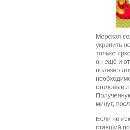
Морская со
укрепить н
только ярк
он ещё и о
полезно дл
необходимо
столовые л
Полученную
минут, пос
Если не ис
ставший пр