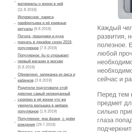
материалы о жизни в ней
(11.8.2019)
Интересное: лариса
парфентьева и её книжные
Каждый чел
ритуалы
(9.8.2019)
развития, 
Погода, праздники и куда
поехать в декабре сезон 2019,
полезное. 
популярное
(7.8.2019)
любой проч
Популярное: liu jo открывает
необходимо
первый магазин в москве
(5.8.2019)
необходимо
Обновлено: запеканка из риса и
сейчас и р
кабачков
(3.8.2019)
Родители подготовили этой
Перед тем к
девочке самый неожиданный
сюрприз в её жизни что же
предмет дл
увидела малышка в амбаре,
сильно при
популярное
(1.8.2019)
Популярное: яна франк, с днём
глаза попа
рождения
(29.7.2019)
подчеркнит
Новинка: как избавиться от