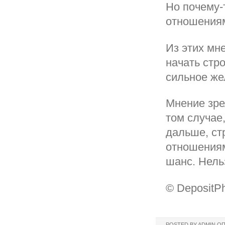
Но почему-
отношениям
Из этих мн
начать стр
сильное же
Мнение зре
том случае,
дальше, ст
отношениям
шанс. Нель
© DepositP
POSTED BY
ADMIN
ОП