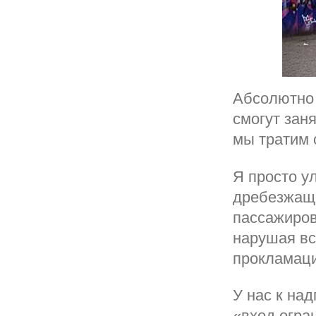
Абсолютно 
смогут заня
мы тратим 
Я просто у
дребезжащ
пассажиров
нарушая вс
прокламаци
У нас к на
«вход огра