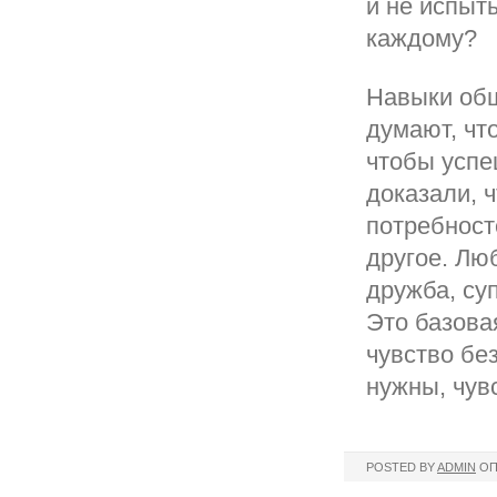
и не испыт
каждому?
Навыки общ
думают, чт
чтобы успе
доказали, 
потребност
другое. Лю
дружба, су
Это базова
чувство бе
нужны, чув
POSTED BY
ADMIN
ОП